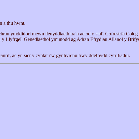
n a thu hwnt.
rau ymddidori mewn llenyddiaeth tra'n aelod o staff Cofrestrfa Cole
 y Llyfrgell Genedlaethol ymunodd ag Adran Efrydiau Allanol y Brifysg
canrif, ac yn sicr y cyntaf i'w gynhyrchu trwy ddefnydd cyfrifiadur.