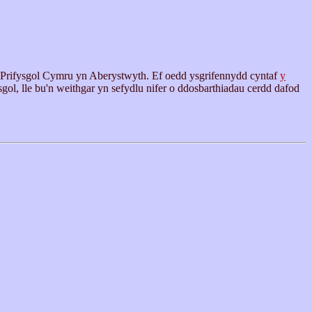
g Prifysgol Cymru yn Aberystwyth. Ef oedd ysgrifennydd cyntaf
y
ol, lle bu'n weithgar yn sefydlu nifer o ddosbarthiadau cerdd dafod