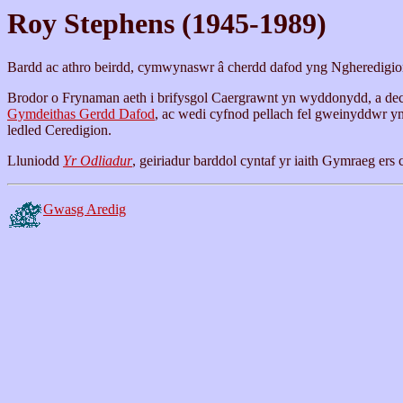
Roy Stephens (1945-1989)
Bardd ac athro beirdd, cymwynaswr â cherdd dafod yng Ngheredigio
Brodor o Frynaman aeth i brifysgol Caergrawnt yn wyddonydd, a dech
Gymdeithas Gerdd Dafod
, ac wedi cyfnod pellach fel gweinyddwr yn
ledled Ceredigion.
Lluniodd
Yr Odliadur
, geiriadur barddol cyntaf yr iaith Gymraeg ers 
Gwasg Aredig