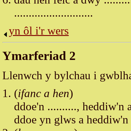
...........................
yn ôl i'r wers
Ymarferiad 2
Llenwch y bylchau i gwblh
(
ifanc a hen
)
ddoe'n .........., heddiw'n 
ddoe yn glws a heddiw'n ...