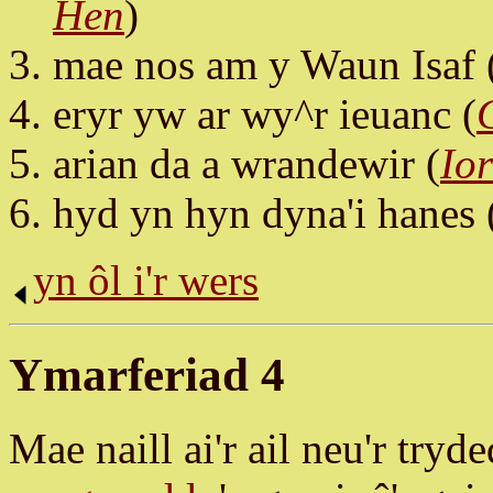
Hen
)
mae nos am y Waun Isaf 
eryr yw ar wy^r ieuanc (
arian da a wrandewir (
Io
hyd yn hyn dyna'i hanes 
yn ôl i'r wers
Ymarferiad 4
Mae naill ai'r ail neu'r tr