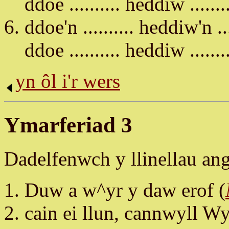
ddoe .......... heddiw ........
ddoe'n .......... heddiw'n ....
ddoe .......... heddiw ........
yn ôl i'r wers
Ymarferiad 3
Dadelfenwch y llinellau an
Duw a w^yr y daw erof (
cain ei llun, cannwyll W