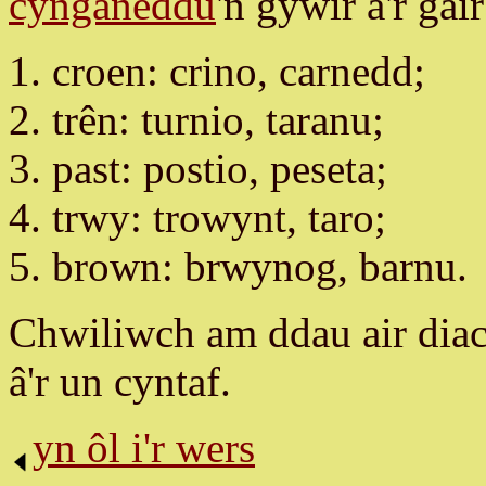
cynganeddu
'n gywir â'r gai
croen: crino, carnedd;
trên: turnio, taranu;
past: postio, peseta;
trwy: trowynt, taro;
brown: brwynog, barnu.
Chwiliwch am ddau air diac
â'r un cyntaf.
yn ôl i'r wers