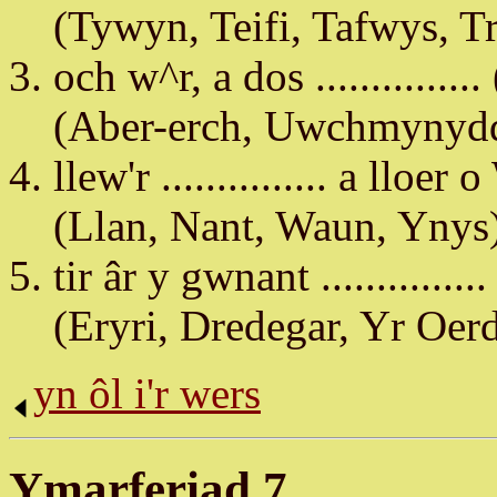
(Tywyn, Teifi, Tafwys, T
och w^r, a dos ............... 
(Aber-erch, Uwchmynyd
llew'r ............... a lloe
(Llan, Nant, Waun, Ynys
tir âr y gwnant ...............
(Eryri, Dredegar, Yr Oer
yn ôl i'r wers
Ymarferiad 7