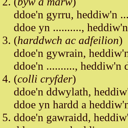
(
byw a marw
)
ddoe'n gyrru, heddiw'n ....
ddoe yn .........., heddiw'
(
harddwch ac adfeilion
)
ddoe'n gywrain, heddiw'n ..
ddoe'n .........., heddiw'n
(
colli cryfder
)
ddoe'n ddwylath, heddiw'n 
ddoe yn hardd a heddiw'n ..
ddoe'n gawraidd, heddiw'n .