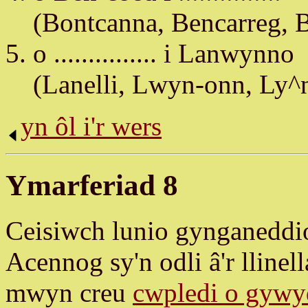
(Bontcanna, Bencarreg, 
o ............... i Lanwynno
(Lanelli, Lwyn-onn, Ly^n
yn ôl i'r wers
Ymarferiad 8
Ceisiwch lunio gynganedd
Acennog sy'n odli â'r llinel
mwyn creu
cwpledi o gyw