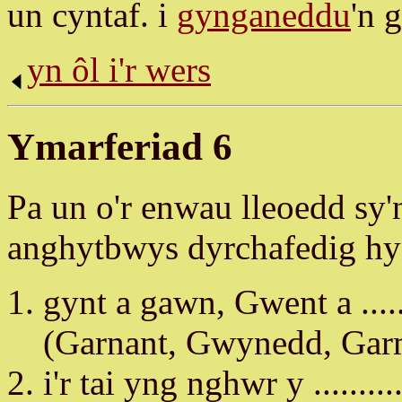
un cyntaf. i
gynganeddu
'n 
yn ôl i'r wers
Ymarferiad 6
Pa un o'r enwau lleoedd sy
anghytbwys dyrchafedig h
gynt a gawn, Gwent a .......
(Garnant, Gwynedd, Ga
i'r tai yng nghwr y ...........