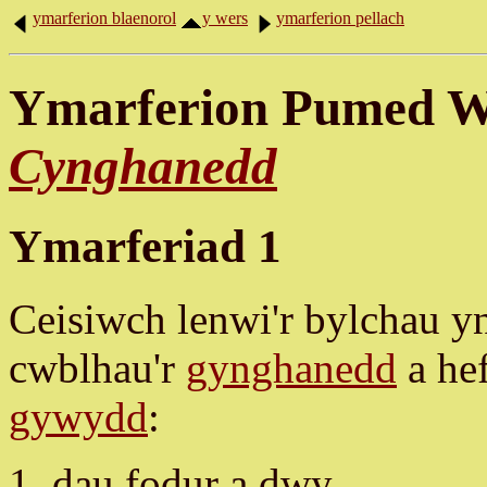
ymarferion blaenorol
y wers
ymarferion pellach
Ymarferion Pumed 
Cynghanedd
Ymarferiad 1
Ceisiwch lenwi'r bylchau yn
cwblhau'r
gynghanedd
a he
gywydd
:
dau fodur a dwy ..........