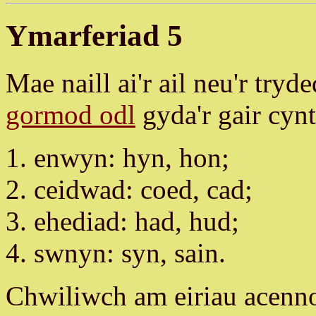
Ymarferiad 5
Mae naill ai'r ail neu'r try
gormod odl
gyda'r gair cynt
enwyn: hyn, hon;
ceidwad: coed, cad;
ehediad: had, hud;
swnyn: syn, sain.
Chwiliwch am eiriau acennog