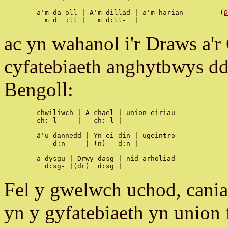
-  a'm da oll | A'm dillad | a'm harian   	(
D
ac yn wahanol i'r Draws a'r 
cyfatebiaeth anghytbwys d
Bengoll:
-  chwiliwch | A chael | union eiriau

   ch: l-    |   ch: l |

-  â'u dannedd | Yn ei din | ugeintro

       d:n -   | (n)   d:n |

-  a dysgu | Drwy dasg | nid arholiad

Fel y gwelwch uchod, cania
yn y gyfatebiaeth yn unio