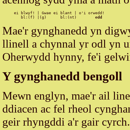
ei blwyf! | Gwae ei blant | o'i orwedd!

   bl:(f) |(g)      bl:(nt)        
edd
Mae'r gynghanedd yn digw
llinell a chynnal yr odl yn 
Oherwydd hynny, fe'i gelw
Y gynghanedd bengoll
Mewn englyn, mae'r ail lin
ddiacen ac fel rheol cyngh
geir rhyngddi a'r gair cyrch.