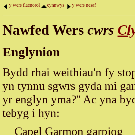
y wers flaenorol
cynnwys
y wers nesaf
Nawfed Wers
cwrs
Cl
Englynion
Bydd rhai weithiau'n fy sto
yn tynnu sgwrs gyda mi ga
yr englyn yma?'' Ac yna b
tebyg i hyn:
Capel Garmon garpiog