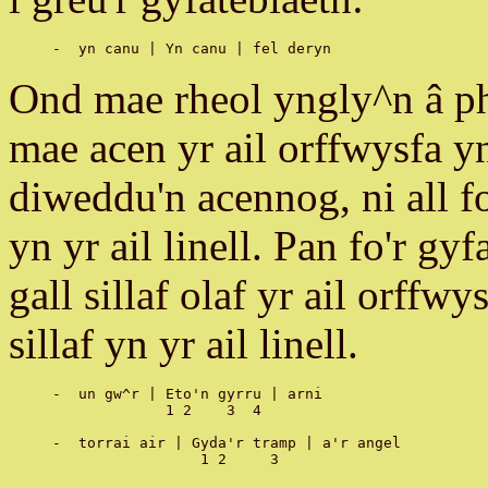
Ond mae rheol yngly^n â pha
mae acen yr ail orffwysfa y
diweddu'n acennog, ni all 
yn yr ail linell. Pan fo'r g
gall sillaf olaf yr ail orf
sillaf yn yr ail linell.
-  un gw^r | Eto'n gyrru | arni

             1 2    3  4

-  torrai air | Gyda'r tramp | a'r angel
