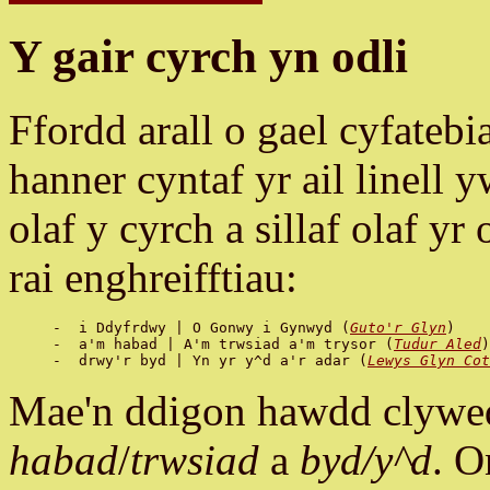
Y gair cyrch yn odli
Ffordd arall o gael cyfatebi
hanner cyntaf yr ail linell 
olaf y cyrch a sillaf olaf yr
rai enghreifftiau:
-  i Ddyfrdwy | O Gonwy i Gynwyd (
Guto'r Glyn
)

-  a'm habad | A'm trwsiad a'm trysor (
Tudur Aled
)

-  drwy'r byd | Yn yr y^d a'r adar (
Lewys Glyn Cot
Mae'n ddigon hawdd clywe
habad
/
trwsiad
a
byd
/
y^d
. O