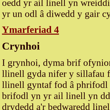
oedd yr ail linell yn wreidd
yr un odl â diwedd y gair c
Ymarferiad 4
Crynhoi
I grynhoi, dyma brif ofyni
llinell gyda nifer y sillafau 
llinell gyntaf fod â phrifod
brifodl yn yr ail linell yn 
drydedd a'r bedwaredd line