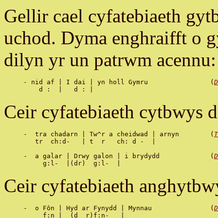
Gellir cael cyfatebiaeth gyt
uchod. Dyma enghraifft o 
dilyn yr un patrwm acennu:
- nid af | I dai | yn holl Gymru 		(
D
Ceir cyfatebiaeth cytbwys d
-  tra chadarn | Tw^r a cheidwad | arnyn 	(
T
   tr  ch:d-   | t  r   ch: d -  |

-  a galar | Drwy galon | i brydydd 		(
D
Ceir cyfatebiaeth anghytbw
-  o Fôn | Hyd ar Fynydd | Mynnau               (
D
     f:n |  (d  r)f:n-   |
