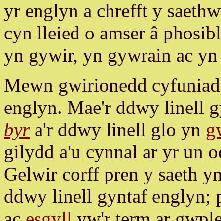
yr englyn a chrefft y saeth
cyn lleied o amser â phosi
yn gywir, yn gywrain ac yn
Mewn gwirionedd cyfuniad 
englyn. Mae'r ddwy linell g
byr
a'r ddwy linell glo yn
g
gilydd a'u cynnal ar yr un o
Gelwir corff pren y saeth y
ddwy linell gyntaf englyn;
ac
esgyll
yw'r term ar gwple