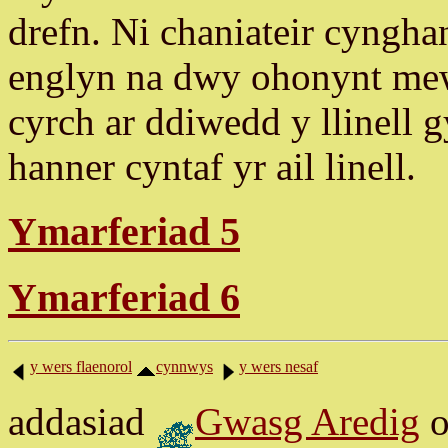
drefn. Ni chaniateir cyngha
englyn na dwy ohonynt mew
cyrch ar ddiwedd y llinell 
hanner cyntaf yr ail linell.
Ymarferiad 5
Ymarferiad 6
y wers flaenorol
cynnwys
y wers nesaf
addasiad
Gwasg Aredig
o