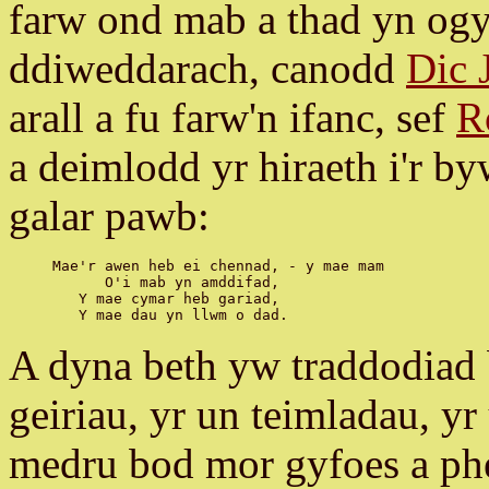
farw ond mab a thad yn og
ddiweddarach, canodd
Dic 
arall a fu farw'n ifanc, sef
R
a deimlodd yr hiraeth i'r b
galar pawb:
Mae'r awen heb ei chennad, - y mae mam

      O'i mab yn amddifad,

   Y mae cymar heb gariad,

A dyna beth yw traddodiad 
geiriau, yr un teimladau, y
medru bod mor gyfoes a phe