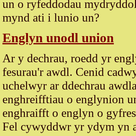
un o ryfeddodau mydryddol
mynd ati i lunio un?
Englyn unodl union
Ar y dechrau, roedd yr engl
fesurau'r awdl. Cenid cadw
uchelwyr ar ddechrau awdlau
enghreifftiau o englynion
enghraifft o englyn o gyfres
Fel cywyddwr yr ydym yn a