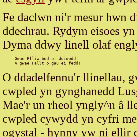
Fe daclwn ni'r mesur hwn d
ddechrau. Rydym eisoes yn
Dyma ddwy linell olaf eng
Gwae Elliw bod ei ddiwedd!

O ddadelfennu'r llinellau, g
cwpled yn gynghanedd Lusg
Mae'r un rheol yngly^n â l
cwpled cywydd yn cyfri me
ogystal - hynny yw ni ellir