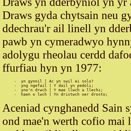
Draws yn dderbyniol yn yr a
Draws gyda chytsain neu gy
ddechrau'r ail linell yn dde
pawb yn cymeradwyo hynny
adolygu rheolau cerdd daf
ffurfiau hyn yn 1977:
-  yn gynnil | Ac yn swil ei solo?

-  yng ngefail | Y dail yn pedoli;

-  yno'n drwch | Y mae llwch a llechi;

Aceniad cynghanedd Sain sy
ond mae'n werth cofio mai l