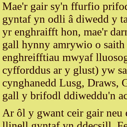
Mae'r gair sy'n ffurfio prif
gyntaf yn odli â diwedd y ta
yr enghraifft hon, mae'r dar
gall hynny amrywio o saith s
enghreifftiau mwyaf lluosog
cyfforddus ar y glust) yw sa
cynghanedd Lusg, Draws, Gr
gall y brifodl ddiweddu'n a
Ar ôl y gwant ceir gair ne
llinell gyntaf yn ddecsill. Fe