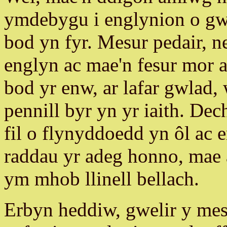
ymdebygu i englynion o gwb
bod yn fyr. Mesur pedair, ne
englyn ac mae'n fesur mor
bod yr enw, ar lafar gwlad
pennill byr yn yr iaith. Dec
fil o flynyddoedd yn ôl ac 
raddau yr adeg honno, mae
ym mhob llinell bellach.
Erbyn heddiw, gwelir y m