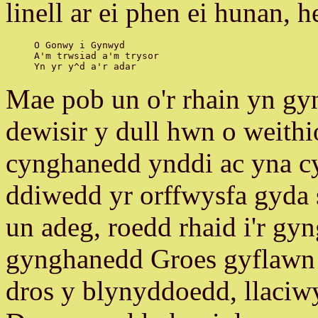
linell ar ei phen ei hunan, h
O Gonwy i Gynwyd

A'm trwsiad a'm trysor

Mae pob un o'r rhain yn g
dewisir y dull hwn o weithio
cynghanedd ynddi ac yna cy
ddiwedd yr orffwysfa gyda s
un adeg, roedd rhaid i'r gyn
gynghanedd Groes gyflawn f
dros y blynyddoedd, llaciw