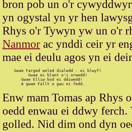
bron pob un o'r cywyddwyr 
yn ogystal yn yr hen lawys
Rhys o'r Tywyn yw un o'r r
Nanmor
ac ynddi ceir yr en
mae ei deulu agos yn ei deim
Gwae Farged weled dialedd - ei blwyf!

      Gwae ei blant o'i orwedd!

   Gwae Elliw bod ei ddiwedd!

Enw mam Tomas ap Rhys oe
oedd enwau ei ddwy ferch.
golled. Nid dim ond dyn oe