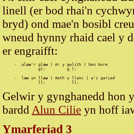
linell (er bod rhai'n cychw
bryd) ond mae'n bosibl cre
wneud hynny rhaid cael y d
er engraifft:
-  al
aw
'r gl
aw
 | Ar y gwlith | ben bore

          gl:         g l:

-  l
aw
 yn ll
aw
 | Aeth y llanc | a'i gariad

Gelwir y gynghanedd hon y
bardd
Alun Cilie
yn hoff ia
Ymarferiad 3