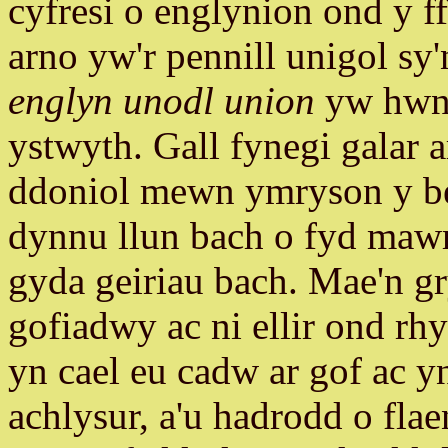
cyfresi o englynion ond y 
arno yw'r pennill unigol sy'n
englyn unodl union
yw hwnn
ystwyth. Gall fynegi galar a
ddoniol mewn ymryson y beir
dynnu llun bach o fyd maw
gyda geiriau bach. Mae'n g
gofiadwy ac ni ellir ond rh
yn cael eu cadw ar gof ac yn
achlysur, a'u hadrodd o fla