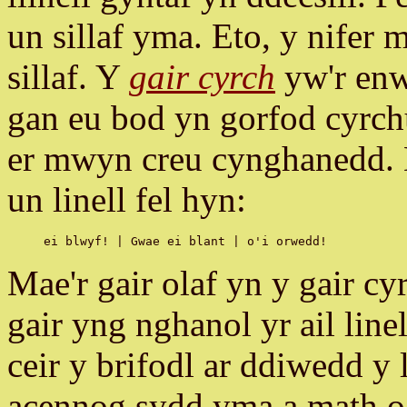
un sillaf yma. Eto, y nifer
sillaf. Y
gair cyrch
yw'r enw 
gan eu bod yn gorfod cyrchu
er mwyn creu cynghanedd. D
un linell fel hyn:
Mae'r gair olaf yn y gair cy
gair yng nghanol yr ail line
ceir y brifodl ar ddiwedd y 
acennog sydd yma a math 