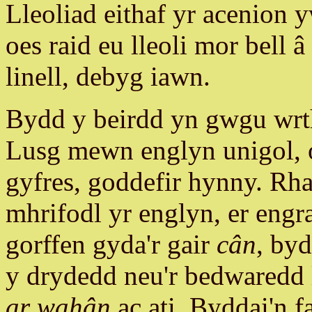
Lleoliad eithaf yr acenion 
oes raid eu lleoli mor bell 
linell, debyg iawn.
Bydd y beirdd yn gwgu wr
Lusg mewn englyn unigol, o
gyfres, goddefir hynny. Rha
mhrifodl yr englyn, er engrai
gorffen gyda'r gair
cân
, byd
y drydedd neu'r bedwaredd l
ar wahân
ac ati. Byddai'n f