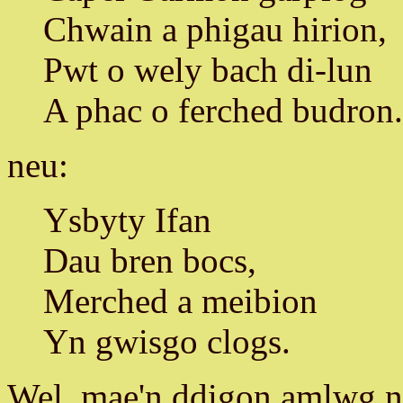
Chwain a phigau hirion,
Pwt o wely bach di-lun
A phac o ferched budron.
neu:
Ysbyty Ifan
Dau bren bocs,
Merched a meibion
Yn gwisgo clogs.
Wel, mae'n ddigon amlwg n