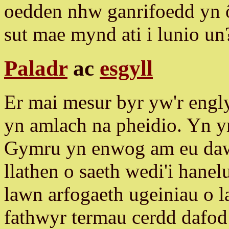
oedden nhw ganrifoedd yn ô
sut mae mynd ati i lunio un
Paladr
ac
esgyll
Er mai mesur byr yw'r engl
yn amlach na pheidio. Yn y
Gymru yn enwog am eu dawn 
llathen o saeth wedi'i han
lawn arfogaeth ugeiniau o l
fathwyr termau cerdd dafo