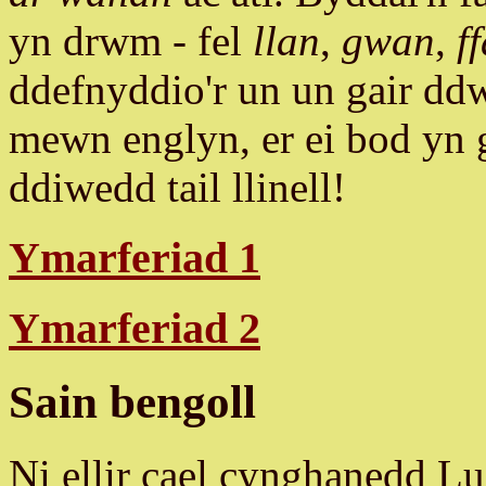
yn drwm - fel
llan
,
gwan
,
f
ddefnyddio'r un un gair ddw
mewn englyn, er ei bod yn g
ddiwedd tail llinell!
Ymarferiad 1
Ymarferiad 2
Sain bengoll
Ni ellir cael cynghanedd Lus