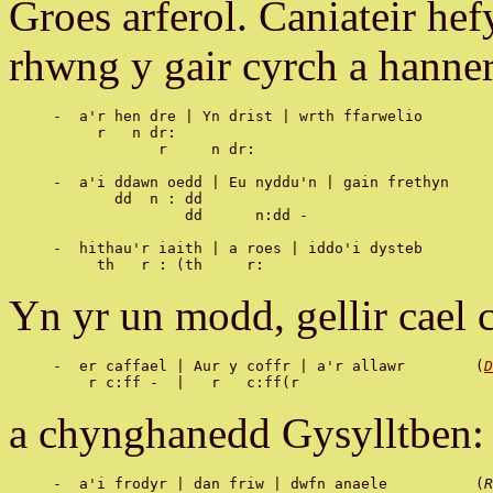
Groes arferol. Caniateir he
rhwng y gair cyrch a hanner 
-  a'r hen dre | Yn drist | wrth ffarwelio

     r   n dr:

            r     n dr:

-  a'i ddawn oedd | Eu nyddu'n | gain frethyn

       dd  n : dd

               dd      n:dd -

-  hithau'r iaith | a roes | iddo'i dysteb

Yn yr un modd, gellir cael
-  er caffael | Aur y coffr | a'r allawr 	(
D
a chynghanedd Gysylltben:
-  a'i frodyr | dan friw | dwfn anaele 		(
R