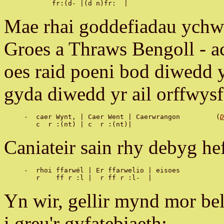
Mae rhai goddefiadau ychw
Groes a Thraws Bengoll - 
oes raid poeni bod diwedd y
gyda diwedd yr ail orffwysf
-  caer Wynt, | Caer Went | Caerwrangon 	(
D
Caniateir sain rhy debyg he
-  rhoi ffarwél | Er ffarwelio | eisoes

Yn wir, gellir mynd mor bel
i greu'r gyfatebiaeth: