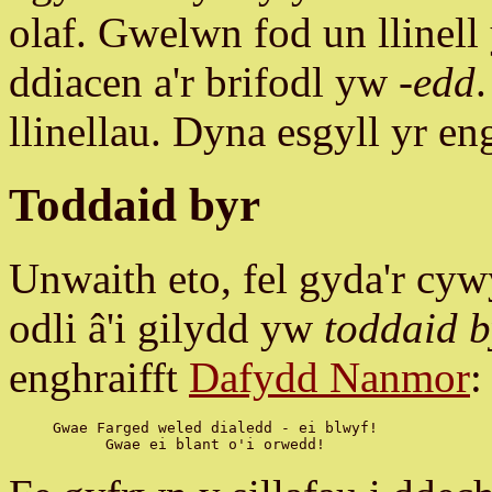
olaf. Gwelwn fod un llinell
ddiacen a'r brifodl yw
-edd
llinellau. Dyna esgyll yr en
Toddaid byr
Unwaith eto, fel gyda'r cyw
odli â'i gilydd yw
toddaid b
enghraifft
Dafydd Nanmor
:
Gwae Farged weled dialedd - ei blwyf!
