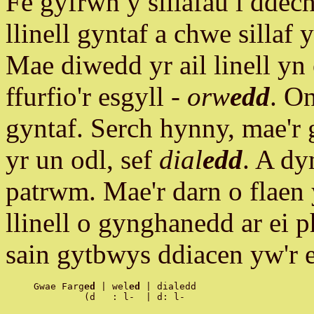
Fe gyfrwn y sillafau i ddech
llinell gyntaf a chwe sillaf y
Mae diwedd yr ail linell yn
ffurfio'r esgyll -
orw
edd
. O
gyntaf. Serch hynny, mae'r 
yr un odl, sef
dial
edd
. A d
patrwm. Mae'r darn o flaen 
llinell o gynghanedd ar ei 
sain gytbwys ddiacen yw'r e
Gwae Farg
ed
 | wel
ed
 | dialedd
